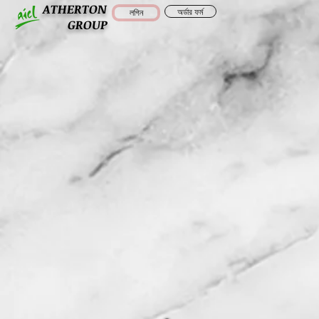
ATHERTON
অর্ডার ফর্ম
লগিন
GROUP